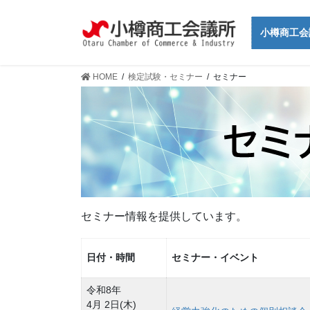
コ
ナ
ン
ビ
小樽商工会
テ
ゲ
ン
ー
ツ
シ
HOME
検定試験・セミナー
セミナー
に
ョ
移
ン
動
に
移
動
セミナー情報を提供しています。
日付・時間
セミナー・イベント
令和8年
4月 2日(木)