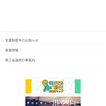
ナ
カテゴリー
ビ
後援・共催行事
ゲ
ー
会報・その他
シ
健康経営
ョ
ン
支援制度等のお知らせ
新着情報
商工会議所行事案内