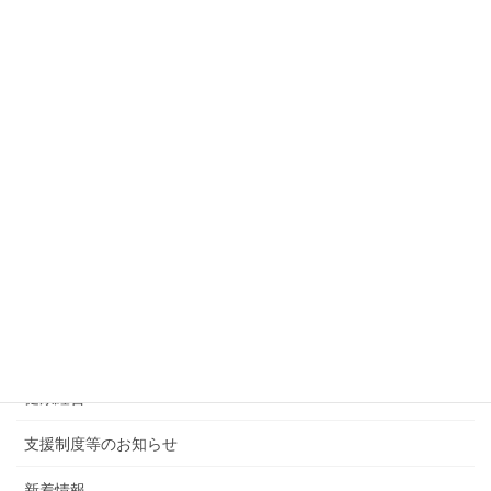
北海道ふっこう『復袋』商品募集
2020年4月27日
次の記事
小樽商工会議所は健康経営優良法人２０２０に認定されまし
た
2020年5月1日
カテゴリー
後援・共催行事
会報・その他
健康経営
支援制度等のお知らせ
新着情報