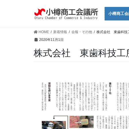
コ
ナ
ン
ビ
小樽商工会
テ
ゲ
ン
ー
ツ
シ
HOME
新着情報
会報・その他
株式会社 東歯科技
に
ョ
2020年11月1日
移
ン
株式会社 東歯科技工
動
に
移
動