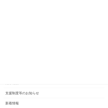
健康経営ワンポイントアドバイス（2021.7）
2021年7月1日
次の記事
自社ホームページ改善セミナー・個別相談会のご案内
2021年7月2日
カテゴリー
後援・共催行事
会報・その他
健康経営
支援制度等のお知らせ
新着情報