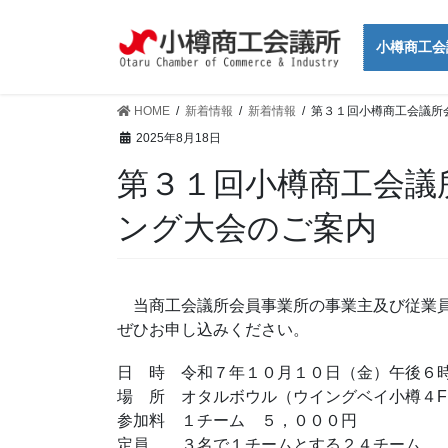
コ
ナ
ン
ビ
小樽商工会
テ
ゲ
ン
ー
ツ
シ
HOME
新着情報
新着情報
第３１回小樽商工会議所
に
ョ
2025年8月18日
移
ン
第３１回小樽商工会議
動
に
移
ング大会のご案内
動
当商工会議所会員事業所の事業主及び従業員
ぜひお申し込みください。
日 時 令和７年１０月１０日（金）午後６
場 所 オタルボウル（ウイングベイ小樽４F
参加料 １チーム ５，０００円
定員 ３名で１チームとする２４チーム