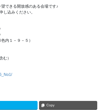
望できる開放感のある会場です♪
お申し込みください。
０
０
市色内１－９－５）
含む）
26_No1/
Copy