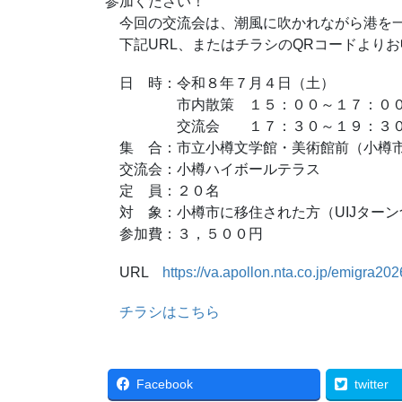
参加ください！
今回の交流会は、潮風に吹かれながら港を一
下記URL、またはチラシのQRコードより
日 時：令和８年７月４日（土）
市内散策 １５：００～１７：０
交流会 １７：３０～１９：３
集 合：市立小樽文学館・美術館前（小樽
交流会：小樽ハイボールテラス
定 員：２０名
対 象：小樽市に移住された方（UIJターン
参加費：３，５００円
URL
https://va.apollon.nta.co.jp/emigra20
チラシはこちら
Facebook
twitter