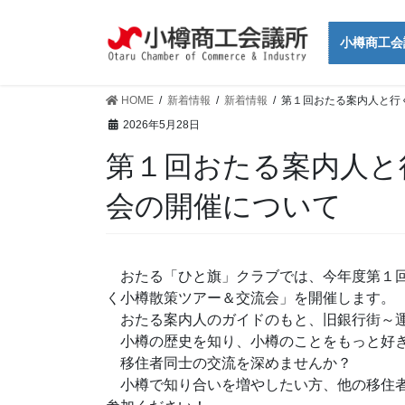
コ
ナ
ン
ビ
小樽商工会
テ
ゲ
ン
ー
ツ
シ
HOME
新着情報
新着情報
第１回おたる案内人と行
に
ョ
2026年5月28日
移
ン
第１回おたる案内人と
動
に
移
会の開催について
動
おたる「ひと旗」クラブでは、今年度第１回
く小樽散策ツアー＆交流会」を開催します。
おたる案内人のガイドのもと、旧銀行街～運
小樽の歴史を知り、小樽のことをもっと好
移住者同士の交流を深めませんか？
小樽で知り合いを増やしたい方、他の移住者