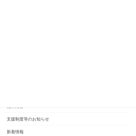
た
2023年3月9日
次の記事
事業承継・事業引継ぎ支援に係る個別相談会（４月開催）に
ついて
2023年3月13日
カテゴリー
後援・共催行事
会報・その他
健康経営
支援制度等のお知らせ
新着情報