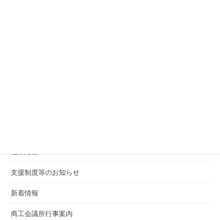
2021年2月3日
次の記事
【外部情報】小樽税務署からのお知らせ
2021年2月9日
カテゴリー
後援・共催行事
会報・その他
健康経営
支援制度等のお知らせ
新着情報
商工会議所行事案内