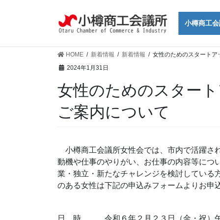
コ
ナ
ン
ビ
小樽商工会
テ
ゲ
ン
ー
ツ
シ
HOME
新着情報
新着情報
女性のためのスタートアッ
に
ョ
2024年1月31日
移
ン
女性のためのスタートア
動
に
移
ご案内について
動
小樽商工会議所女性会では、市内で活躍され
動機や仕事のやりがい、お仕事の内容等につ
業・独立・新たなチャレンジを検討している
のある女性は下記の申込みフォームよりお申
日 時 令和６年２月２３日（金・祝）午