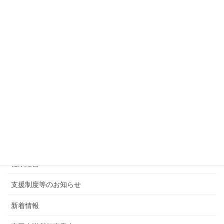
について
2023年9月14日
次の記事
【外部情報】新たな化学物質規制に関する説明会のご案内
2023年9月19日
カテゴリー
後援・共催行事
会報・その他
健康経営
支援制度等のお知らせ
新着情報