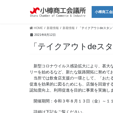
コ
ナ
ン
ビ
小樽商工会
テ
ゲ
ン
ー
ツ
シ
HOME
新着情報
新着情報
「テイクアウトdeスタ
に
ョ
2021年8月12日
移
ン
「テイクアウトdeス
動
に
移
動
新型コロナウイルス感染拡大により、甚大な
リーを始めるなど、新たな販路開拓に努めて
当所では飲食店支援の一環として、「おたる
促進を効果的に図るためにも、店舗を回遊す
認知度向上、利用促進を目的に事業を実施し
開催期間：令和３年８月１３日（金）～１
詳細は下記をご覧ください。