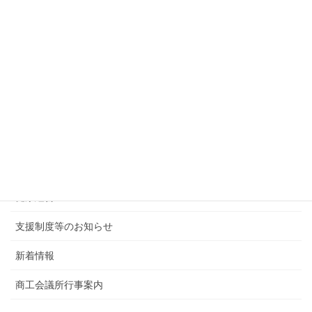
次の記事
2022年度 第1・四半期 小樽市経済動向調査報告
2022年8月3日
カテゴリー
後援・共催行事
会報・その他
健康経営
支援制度等のお知らせ
新着情報
商工会議所行事案内